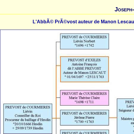
Joseph
L'AbbÃ© PrÃ©vost auteur de Manon Lescaut e