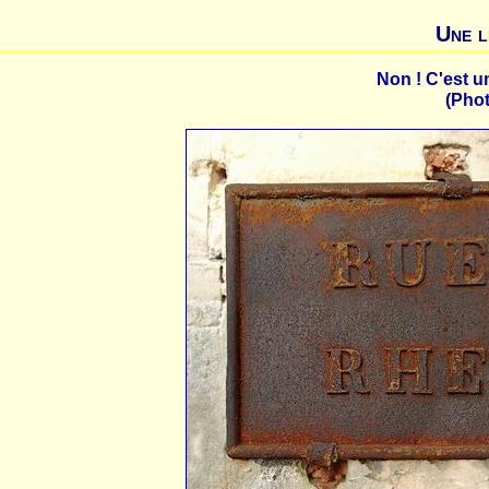
Une l
Non ! C'est 
(Phot