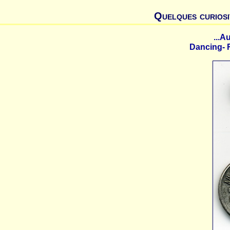
Quelques curios
...A
Dancing- 