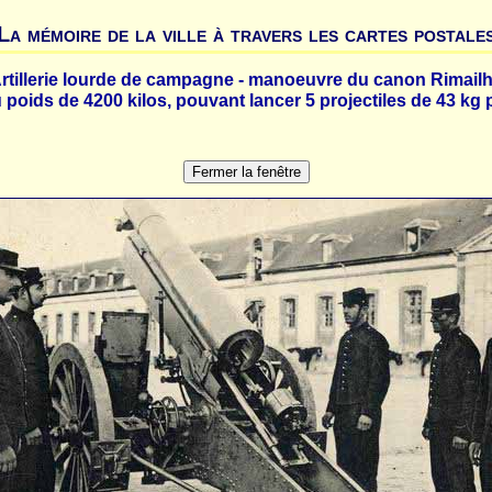
La mémoire de la ville à travers les cartes postale
rtillerie lourde de campagne - manoeuvre du canon Rimail
poids de 4200 kilos, pouvant lancer 5 projectiles de 43 kg