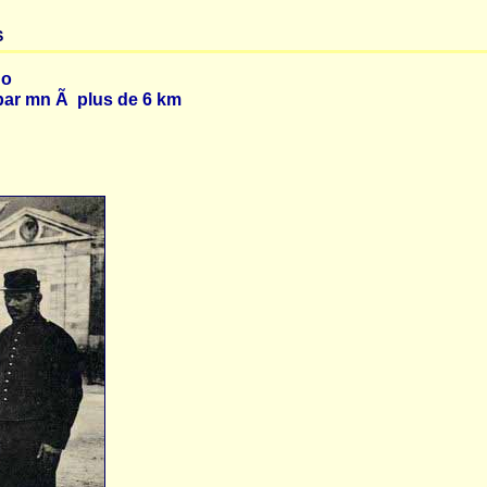
s
ho
 par mn Ã plus de 6 km