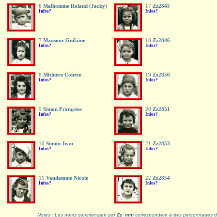
6
Malhomme Roland (Jacky)
17
Zz2845
Infos?
Infos?
7
Mansour Guilaine
18
Zz2846
Infos?
Infos?
8
Mithière Colette
19
Zz2850
Infos?
Infos?
9
Simon Françoise
20
Zz2851
Infos?
Infos?
10
Simon Jean
21
Zz2853
Infos?
Infos?
11
Vandamme Nicole
22
Zz2854
Infos?
Infos?
Notes : Les noms commençant par
Zz_nnn
correspondent à des personnages do