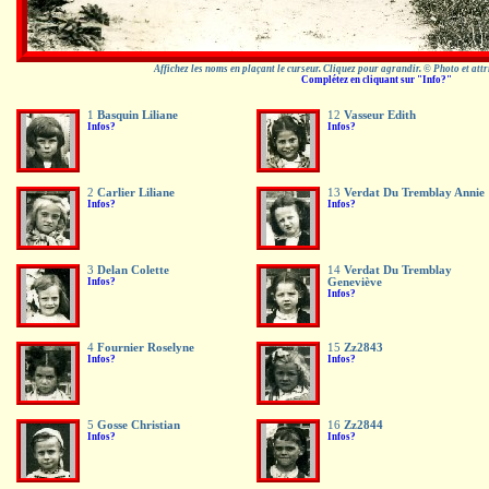
Affichez les noms en plaçant le curseur. Cliquez pour agrandir. © Photo et att
Complétez en cliquant sur "Info?"
1
Basquin Liliane
12
Vasseur Edith
Infos?
Infos?
2
Carlier Liliane
13
Verdat Du Tremblay Annie
Infos?
Infos?
3
Delan Colette
14
Verdat Du Tremblay
Infos?
Geneviève
Infos?
4
Fournier Roselyne
15
Zz2843
Infos?
Infos?
5
Gosse Christian
16
Zz2844
Infos?
Infos?