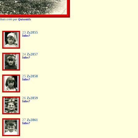
ributs créés par
Quisontils
23
Zz2855
Infos?
24
Zz2857
Infos?
25
Zz2858
Infos?
26
Zz2859
Infos?
27
Zz2861
Infos?