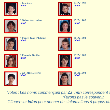
5
Lescieux
14
Zz1898
Infos?
Infos?
6
Odant Amandine
15
Zz1900
Infos?
Infos?
7
Ponce Jean-Philippe
16
Zz1901
Infos?
Infos?
8
Renault Gaëlle
17
Zz1902
Infos?
Infos?
9
Zz- Mlle Déleris
18
Zz1903
Infos?
Infos?
Notes : Les noms commençant par
Zz_nnn
correspondent 
n'avons pas le souvenir.
Cliquer sur
Infos
pour donner des informations à propos d