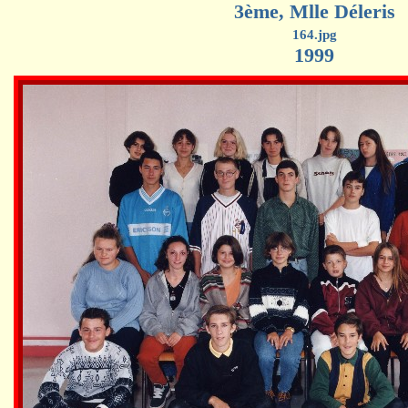
3ème, Mlle Déleris
164.jpg
1999