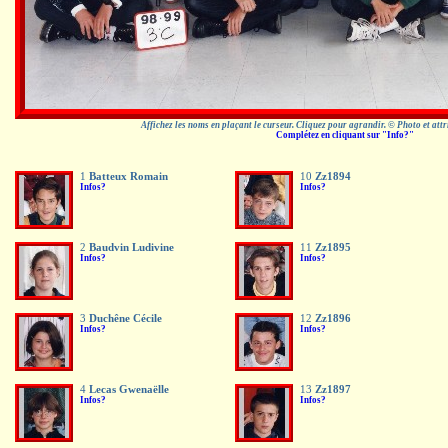
Affichez les noms en plaçant le curseur. Cliquez pour agrandir. © Photo et att
Complétez en cliquant sur "Info?"
1
Batteux Romain
10
Zz1894
Infos?
Infos?
2
Baudvin Ludivine
11
Zz1895
Infos?
Infos?
3
Duchêne Cécile
12
Zz1896
Infos?
Infos?
4
Lecas Gwenaëlle
13
Zz1897
Infos?
Infos?