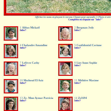
Affichez les noms en plaçant le curseur. Cliquez pour agrandir. © Photo et att
Complétez en cliquant sur "Info?"
1
Abbas Mickaël
2
Bergman Jedy
Infos?
Infos?
4
Chalandre Amandine
5
Confidentiel Corinne
Infos?
Infos?
7
Lefèvre Cathy
8
Liot Anne-Sophie
Infos?
Infos?
10
Mezhoud El Aziz
11
Mithière Maxime
Infos?
Infos?
13
Zz- Mme Aymar Patricia
14
Zz1694
Infos?
Infos?