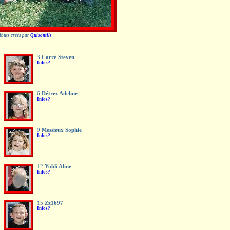
ributs créés par
Quisontils
3
Carré Steven
Infos?
6
Détrez Adeline
Infos?
9
Messieux Sophie
Infos?
12
Yoldi Aline
Infos?
15
Zz1697
Infos?