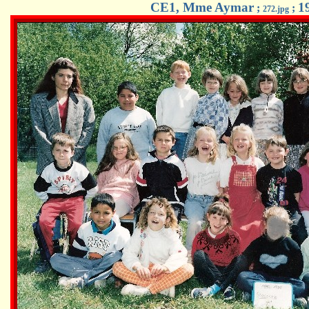
CE1, Mme Aymar
1
;
;
272.jpg