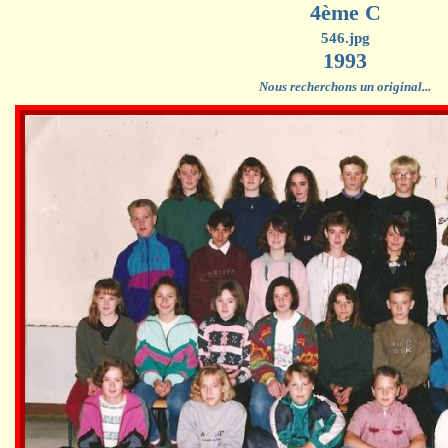
4ème C
546.jpg
1993
Nous recherchons un original...