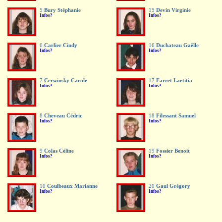
5
Bury Stéphanie
15
Devin Virginie
Infos?
Infos?
6
Carlier Cindy
16
Duchateau Gaëlle
Infos?
Infos?
7
Cerwinsky Carole
17
Farret Laetitia
Infos?
Infos?
8
Cheveau Cédric
18
Filessant Samuel
Infos?
Infos?
9
Colas Céline
19
Fossier Benoit
Infos?
Infos?
10
Coulbeaux Marianne
20
Gaul Grégory
Infos?
Infos?