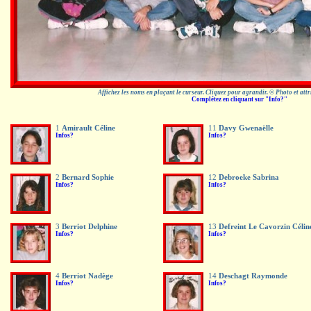
Affichez les noms en plaçant le curseur. Cliquez pour agrandir. © Photo et att
Complétez en cliquant sur "Info?"
1
Amirault Céline
11
Davy Gwenaëlle
Infos?
Infos?
2
Bernard Sophie
12
Debroeke Sabrina
Infos?
Infos?
3
Berriot Delphine
13
Defreint Le Cavorzin Célin
Infos?
Infos?
4
Berriot Nadège
14
Deschagt Raymonde
Infos?
Infos?