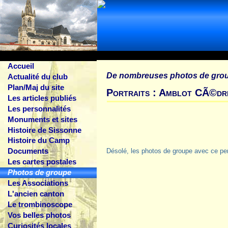
Accueil
De nombreuses photos de gro
Actualité du club
Plan/Maj du site
Portraits : Amblot CÃ©dr
Les articles publiés
Les personnalités
Monuments et sites
Histoire de Sissonne
Histoire du Camp
Documents
Désolé, les photos de groupe avec ce pe
Les cartes postales
Photos de groupe
Les Associations
L'ancien canton
Le trombinoscope
Vos belles photos
Curiosités locales