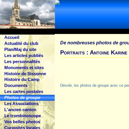
Accueil
De nombreuses photos de gro
Actualité du club
Plan/Maj du site
Portraits : Antoine Karine
Les articles publiés
Les personnalités
Monuments et sites
Histoire de Sissonne
Histoire du Camp
Documents
Désolé, les photos de groupe avec ce pe
Les cartes postales
Photos de groupe
Les Associations
L'ancien canton
Le trombinoscope
Vos belles photos
Curiosités locales