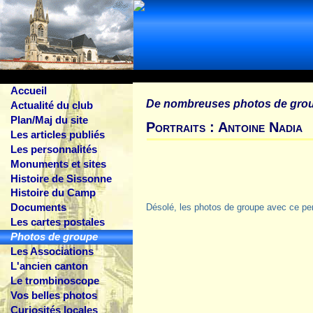
Accueil
De nombreuses photos de gro
Actualité du club
Plan/Maj du site
Portraits : Antoine Nadia
Les articles publiés
Les personnalités
Monuments et sites
Histoire de Sissonne
Histoire du Camp
Documents
Désolé, les photos de groupe avec ce pe
Les cartes postales
Photos de groupe
Les Associations
L'ancien canton
Le trombinoscope
Vos belles photos
Curiosités locales