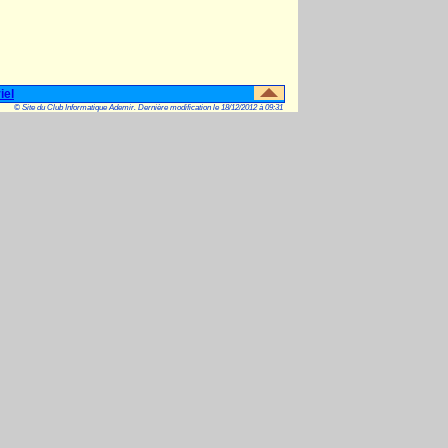
iel
© Site du Club Informatique Ademir. Dernière modification le 18/12/2012 à 09:31