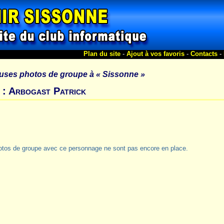
Plan du site
-
Ajout à vos favoris
-
Contacts
-
uses photos de groupe à
« Sissonne »
 : Arbogast Patrick
otos de groupe avec ce personnage ne sont pas encore en place.