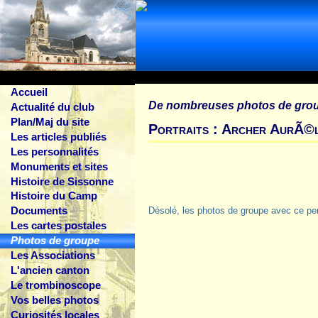
Accueil
De nombreuses photos de gro
Actualité du club
Plan/Maj du site
Portraits : Archer AurÃ©l
Les articles publiés
Les personnalités
Monuments et sites
Histoire de Sissonne
Histoire du Camp
Documents
Désolé, les photos de groupe avec ce pe
Les cartes postales
Photos de groupe
Les Associations
L'ancien canton
Le trombinoscope
Vos belles photos
Curiosités locales