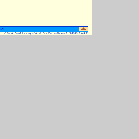
iel
© Site du Club Informatique Ademir. Dernière modification le 18/12/2012 à 09:31