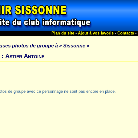
Plan du site
-
Ajout à vos favoris
-
Contacts
-
uses photos de groupe à
« Sissonne »
 : Astier Antoine
otos de groupe avec ce personnage ne sont pas encore en place.