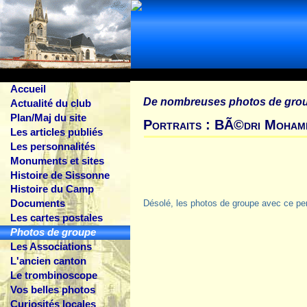
Accueil
De nombreuses photos de gro
Actualité du club
Plan/Maj du site
Portraits : BÃ©dri Moham
Les articles publiés
Les personnalités
Monuments et sites
Histoire de Sissonne
Histoire du Camp
Documents
Désolé, les photos de groupe avec ce pe
Les cartes postales
Photos de groupe
Les Associations
L'ancien canton
Le trombinoscope
Vos belles photos
Curiosités locales