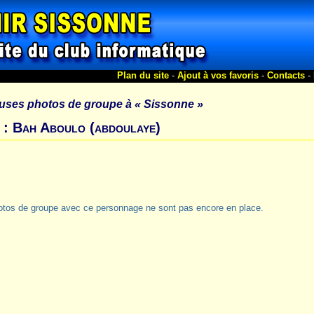
Plan du site
-
Ajout à vos favoris
-
Contacts
-
uses photos de groupe à
« Sissonne »
 : Bah Aboulo (abdoulaye)
otos de groupe avec ce personnage ne sont pas encore en place.