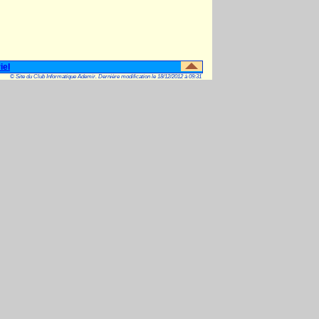
iel
© Site du Club Informatique Ademir. Dernière modification le 18/12/2012 à 09:31