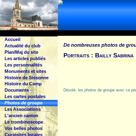
Accueil
De nombreuses photos de gro
Actualité du club
Plan/Maj du site
Portraits : Bailly Sabrina
Les articles publiés
Les personnalités
Monuments et sites
Histoire de Sissonne
Histoire du Camp
Documents
Désolé, les photos de groupe avec ce pe
Les cartes postales
Photos de groupe
Les Associations
L'ancien canton
Le trombinoscope
Vos belles photos
Curiosités locales