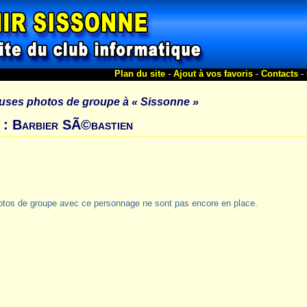
Plan du site
-
Ajout à vos favoris
-
Contacts
-
uses photos de groupe à
« Sissonne »
 : Barbier SÃ©bastien
otos de groupe avec ce personnage ne sont pas encore en place.