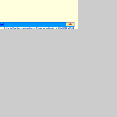
iel
© Site du Club Informatique Ademir. Dernière modification le 18/12/2012 à 09:31