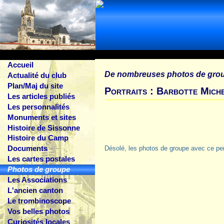
Accueil
De nombreuses photos de gro
Actualité du club
Plan/Maj du site
Portraits : Barbotte Mich
Les articles publiés
Les personnalités
Monuments et sites
Histoire de Sissonne
Histoire du Camp
Documents
Désolé, les photos de groupe avec ce pe
Les cartes postales
Photos de groupe
Les Associations
L'ancien canton
Le trombinoscope
Vos belles photos
Curiosités locales