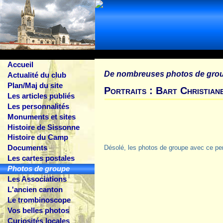
Accueil
De nombreuses photos de gro
Actualité du club
Plan/Maj du site
Portraits : Bart Christian
Les articles publiés
Les personnalités
Monuments et sites
Histoire de Sissonne
Histoire du Camp
Documents
Désolé, les photos de groupe avec ce pe
Les cartes postales
Photos de groupe
Les Associations
L'ancien canton
Le trombinoscope
Vos belles photos
Curiosités locales