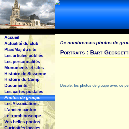
Accueil
De nombreuses photos de gro
Actualité du club
Plan/Maj du site
Portraits : Bart Georgett
Les articles publiés
Les personnalités
Monuments et sites
Histoire de Sissonne
Histoire du Camp
Documents
Désolé, les photos de groupe avec ce pe
Les cartes postales
Photos de groupe
Les Associations
L'ancien canton
Le trombinoscope
Vos belles photos
Curiosités locales