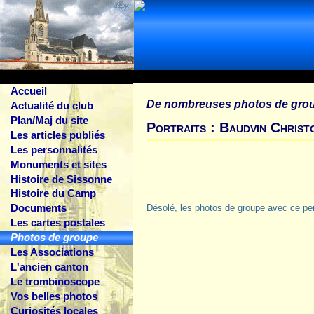
Accueil
De nombreuses photos de gro
Actualité du club
Plan/Maj du site
Portraits : Baudvin Christ
Les articles publiés
Les personnalités
Monuments et sites
Histoire de Sissonne
Histoire du Camp
Documents
Désolé, les photos de groupe avec ce pe
Les cartes postales
Photos de groupe
Les Associations
L'ancien canton
Le trombinoscope
Vos belles photos
Curiosités locales