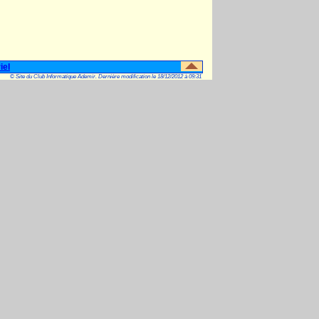
iel
© Site du Club Informatique Ademir. Dernière modification le 18/12/2012 à 09:31