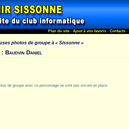
Plan du site
-
Ajout à vos favoris
-
Contacts
-
uses photos de groupe à
« Sissonne »
 : Baudvin Daniel
otos de groupe avec ce personnage ne sont pas encore en place.