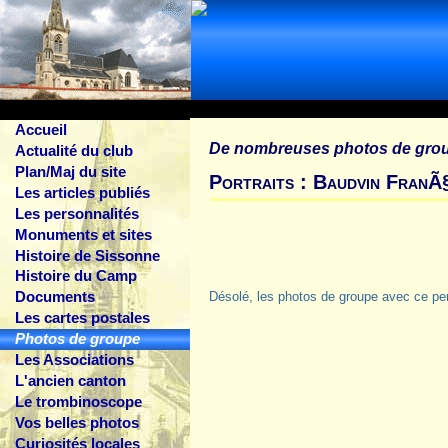
Accueil
De nombreuses photos de gro
Actualité du club
Plan/Maj du site
Portraits : Baudvin FranÃ
Les articles publiés
Les personnalités
Monuments et sites
Histoire de Sissonne
Histoire du Camp
Documents
Désolé, les photos de groupe avec ce pe
Les cartes postales
Photos de groupe
Les Associations
L'ancien canton
Le trombinoscope
Vos belles photos
Curiosités locales