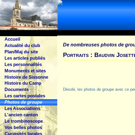
Accueil
De nombreuses photos de gro
Actualité du club
Plan/Maj du site
Portraits : Baudvin Josett
Les articles publiés
Les personnalités
Monuments et sites
Histoire de Sissonne
Histoire du Camp
Documents
Désolé, les photos de groupe avec ce pe
Les cartes postales
Photos de groupe
Les Associations
L'ancien canton
Le trombinoscope
Vos belles photos
Curiosités locales