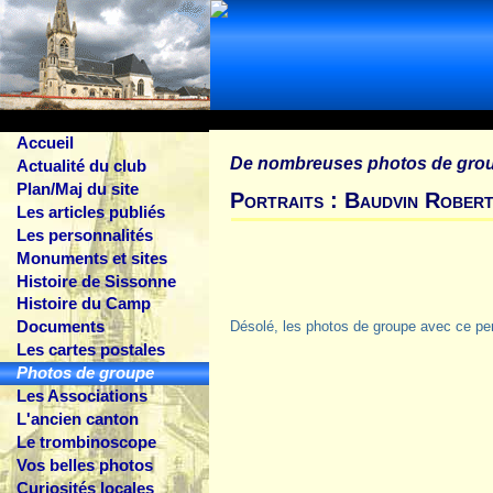
Accueil
De nombreuses photos de gro
Actualité du club
Plan/Maj du site
Portraits : Baudvin Rober
Les articles publiés
Les personnalités
Monuments et sites
Histoire de Sissonne
Histoire du Camp
Documents
Désolé, les photos de groupe avec ce pe
Les cartes postales
Photos de groupe
Les Associations
L'ancien canton
Le trombinoscope
Vos belles photos
Curiosités locales