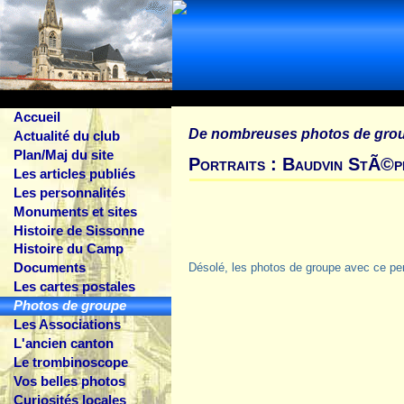
Accueil
De nombreuses photos de gro
Actualité du club
Plan/Maj du site
Portraits : Baudvin StÃ©p
Les articles publiés
Les personnalités
Monuments et sites
Histoire de Sissonne
Histoire du Camp
Documents
Désolé, les photos de groupe avec ce pe
Les cartes postales
Photos de groupe
Les Associations
L'ancien canton
Le trombinoscope
Vos belles photos
Curiosités locales