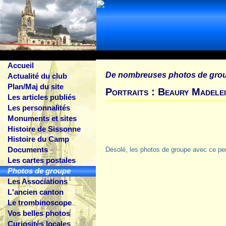
Accueil
De nombreuses photos de gro
Actualité du club
Plan/Maj du site
Portraits : Beaury Madele
Les articles publiés
Les personnalités
Monuments et sites
Histoire de Sissonne
Histoire du Camp
Documents
Désolé, les photos de groupe avec ce pe
Les cartes postales
Photos de groupe
Les Associations
L'ancien canton
Le trombinoscope
Vos belles photos
Curiosités locales