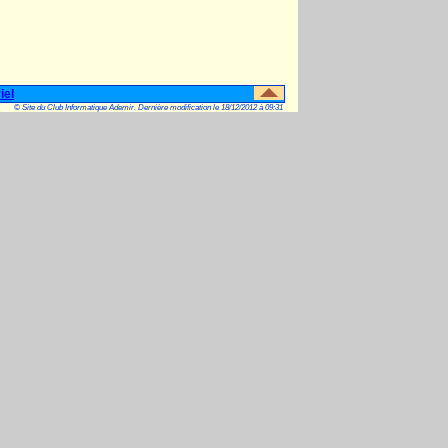
iel
© Site du Club Informatique Ademir. Dernière modification le 18/12/2012 à 09:31