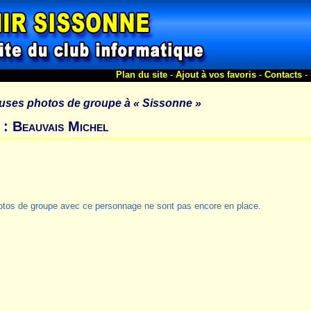
Plan du site
-
Ajout à vos favoris
-
Contacts
-
uses photos de groupe à
« Sissonne »
 : Beauvais Michel
otos de groupe avec ce personnage ne sont pas encore en place.