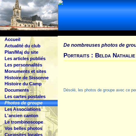
Accueil
De nombreuses photos de gro
Actualité du club
Plan/Maj du site
Portraits : Belda Nathalie
Les articles publiés
Les personnalités
Monuments et sites
Histoire de Sissonne
Histoire du Camp
Documents
Désolé, les photos de groupe avec ce pe
Les cartes postales
Photos de groupe
Les Associations
L'ancien canton
Le trombinoscope
Vos belles photos
Curiosités locales