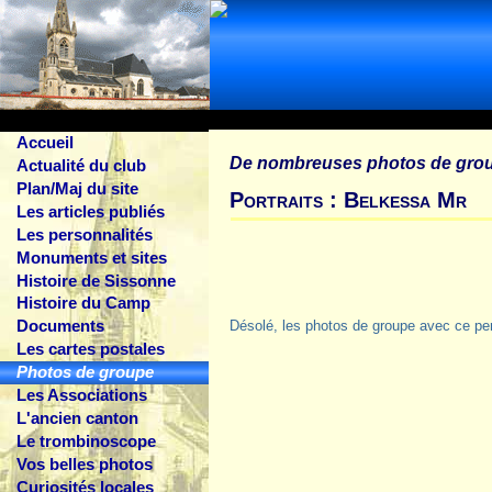
Accueil
De nombreuses photos de gro
Actualité du club
Plan/Maj du site
Portraits : Belkessa Mr
Les articles publiés
Les personnalités
Monuments et sites
Histoire de Sissonne
Histoire du Camp
Documents
Désolé, les photos de groupe avec ce pe
Les cartes postales
Photos de groupe
Les Associations
L'ancien canton
Le trombinoscope
Vos belles photos
Curiosités locales