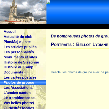
Accueil
De nombreuses photos de gro
Actualité du club
Plan/Maj du site
Portraits : Bellot Lydiane
Les articles publiés
Les personnalités
Monuments et sites
Histoire de Sissonne
Histoire du Camp
Documents
Désolé, les photos de groupe avec ce pe
Les cartes postales
Photos de groupe
Les Associations
L'ancien canton
Le trombinoscope
Vos belles photos
Curiosités locales