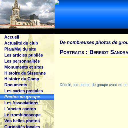
Accueil
De nombreuses photos de gro
Actualité du club
Plan/Maj du site
Portraits : Berriot Sandr
Les articles publiés
Les personnalités
Monuments et sites
Histoire de Sissonne
Histoire du Camp
Documents
Désolé, les photos de groupe avec ce pe
Les cartes postales
Photos de groupe
Les Associations
L'ancien canton
Le trombinoscope
Vos belles photos
Curiosités locales