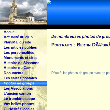
Accueil
De nombreuses photos de gro
Actualité du club
Plan/Maj du site
Portraits : Bertin DÃ©si
Les articles publiés
Les personnalités
Monuments et sites
Histoire de Sissonne
Histoire du Camp
Documents
Désolé, les photos de groupe avec ce pe
Les cartes postales
Photos de groupe
Les Associations
L'ancien canton
Le trombinoscope
Vos belles photos
Curiosités locales