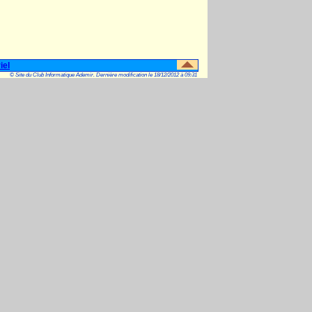
iel
© Site du Club Informatique Ademir. Dernière modification le 18/12/2012 à 09:31