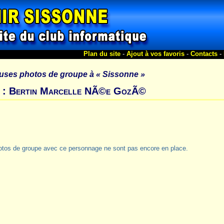
Plan du site
-
Ajout à vos favoris
-
Contacts
-
uses photos de groupe à
« Sissonne »
s : Bertin Marcelle NÃ©e GozÃ©
otos de groupe avec ce personnage ne sont pas encore en place.