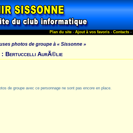
Plan du site
-
Ajout à vos favoris
-
Contacts
-
uses photos de groupe à
« Sissonne »
 : Bertuccelli AurÃ©lie
otos de groupe avec ce personnage ne sont pas encore en place.