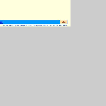
iel
© Site du Club Informatique Ademir. Dernière modification le 18/12/2012 à 09:31