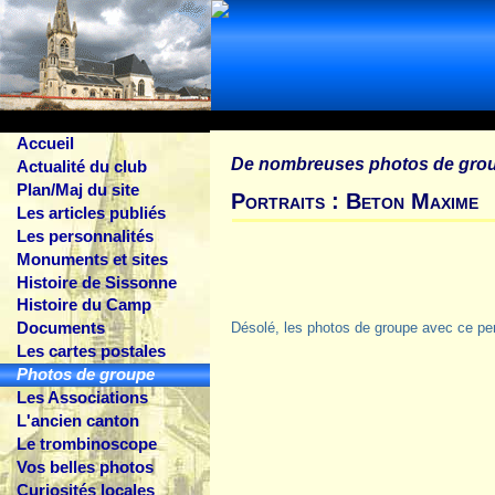
Accueil
De nombreuses photos de gro
Actualité du club
Plan/Maj du site
Portraits : Beton Maxime
Les articles publiés
Les personnalités
Monuments et sites
Histoire de Sissonne
Histoire du Camp
Documents
Désolé, les photos de groupe avec ce pe
Les cartes postales
Photos de groupe
Les Associations
L'ancien canton
Le trombinoscope
Vos belles photos
Curiosités locales