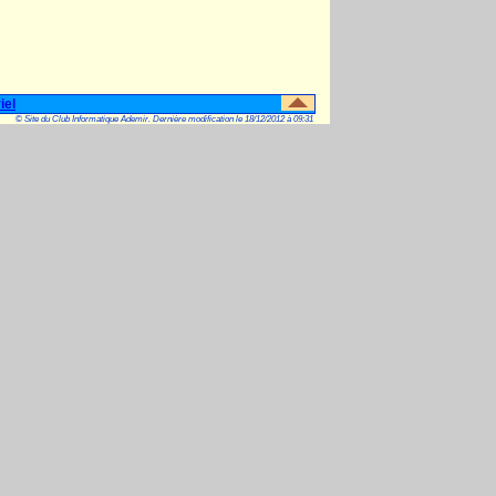
iel
© Site du Club Informatique Ademir. Dernière modification le 18/12/2012 à 09:31