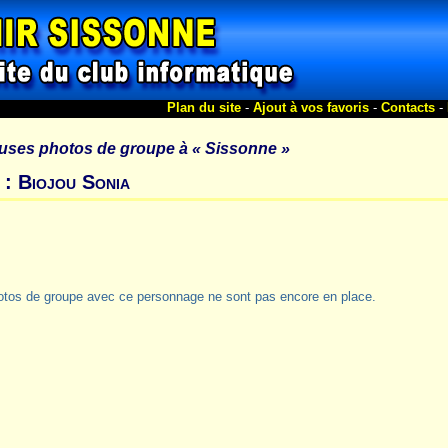
Plan du site
-
Ajout à vos favoris
-
Contacts
-
uses photos de groupe à
« Sissonne »
 : Biojou Sonia
otos de groupe avec ce personnage ne sont pas encore en place.