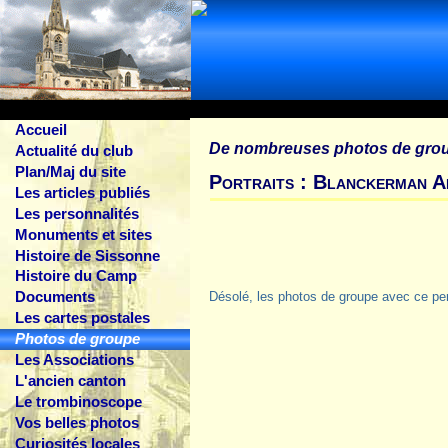
Accueil
De nombreuses photos de gro
Actualité du club
Plan/Maj du site
Portraits : Blanckerman A
Les articles publiés
Les personnalités
Monuments et sites
Histoire de Sissonne
Histoire du Camp
Documents
Désolé, les photos de groupe avec ce pe
Les cartes postales
Photos de groupe
Les Associations
L'ancien canton
Le trombinoscope
Vos belles photos
Curiosités locales