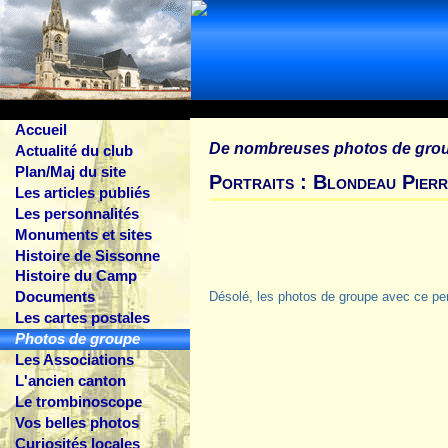
Accueil
De nombreuses photos de gro
Actualité du club
Plan/Maj du site
Portraits : Blondeau Pier
Les articles publiés
Les personnalités
Monuments et sites
Histoire de Sissonne
Histoire du Camp
Documents
Désolé, les photos de groupe avec ce pe
Les cartes postales
Photos de groupe
Les Associations
L'ancien canton
Le trombinoscope
Vos belles photos
Curiosités locales