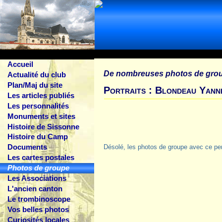
Accueil
De nombreuses photos de gro
Actualité du club
Plan/Maj du site
Portraits : Blondeau Yann
Les articles publiés
Les personnalités
Monuments et sites
Histoire de Sissonne
Histoire du Camp
Documents
Désolé, les photos de groupe avec ce pe
Les cartes postales
Photos de groupe
Les Associations
L'ancien canton
Le trombinoscope
Vos belles photos
Curiosités locales