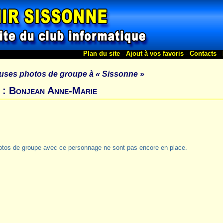
Plan du site
-
Ajout à vos favoris
-
Contacts
-
uses photos de groupe à
« Sissonne »
 : Bonjean Anne-Marie
otos de groupe avec ce personnage ne sont pas encore en place.