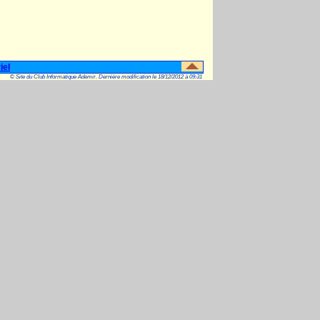
iel
© Site du Club Informatique Ademir. Dernière modification le 18/12/2012 à 09:31