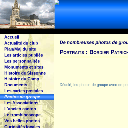
Accueil
De nombreuses photos de gro
Actualité du club
Plan/Maj du site
Portraits : Bordier Patric
Les articles publiés
Les personnalités
Monuments et sites
Histoire de Sissonne
Histoire du Camp
Documents
Désolé, les photos de groupe avec ce pe
Les cartes postales
Photos de groupe
Les Associations
L'ancien canton
Le trombinoscope
Vos belles photos
Curiosités locales