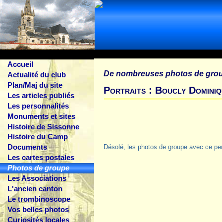
Accueil
De nombreuses photos de gro
Actualité du club
Plan/Maj du site
Portraits : Boucly Domini
Les articles publiés
Les personnalités
Monuments et sites
Histoire de Sissonne
Histoire du Camp
Documents
Désolé, les photos de groupe avec ce pe
Les cartes postales
Photos de groupe
Les Associations
L'ancien canton
Le trombinoscope
Vos belles photos
Curiosités locales