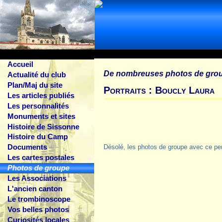
Accueil
De nombreuses photos de gro
Actualité du club
Plan/Maj du site
Portraits : Boucly Laura
Les articles publiés
Les personnalités
Monuments et sites
Histoire de Sissonne
Histoire du Camp
Documents
Désolé, les photos de groupe avec ce pe
Les cartes postales
Photos de groupe
Les Associations
L'ancien canton
Le trombinoscope
Vos belles photos
Curiosités locales