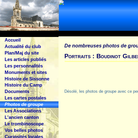
Accueil
De nombreuses photos de gro
Actualité du club
Plan/Maj du site
Portraits : Boudinot Gilbe
Les articles publiés
Les personnalités
Monuments et sites
Histoire de Sissonne
Histoire du Camp
Documents
Désolé, les photos de groupe avec ce pe
Les cartes postales
Photos de groupe
Les Associations
L'ancien canton
Le trombinoscope
Vos belles photos
Curiosités locales