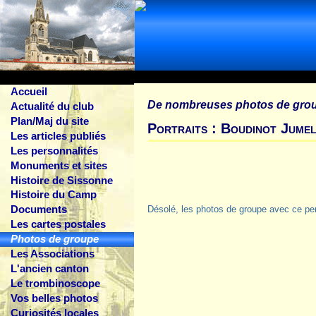
Accueil
De nombreuses photos de gro
Actualité du club
Plan/Maj du site
Portraits : Boudinot Jumel
Les articles publiés
Les personnalités
Monuments et sites
Histoire de Sissonne
Histoire du Camp
Documents
Désolé, les photos de groupe avec ce pe
Les cartes postales
Photos de groupe
Les Associations
L'ancien canton
Le trombinoscope
Vos belles photos
Curiosités locales