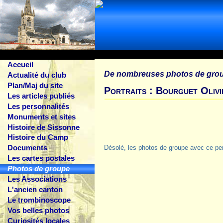
Accueil
De nombreuses photos de gro
Actualité du club
Plan/Maj du site
Portraits : Bourguet Olivi
Les articles publiés
Les personnalités
Monuments et sites
Histoire de Sissonne
Histoire du Camp
Documents
Désolé, les photos de groupe avec ce pe
Les cartes postales
Photos de groupe
Les Associations
L'ancien canton
Le trombinoscope
Vos belles photos
Curiosités locales