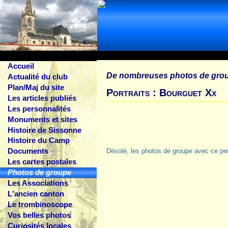
Accueil
De nombreuses photos de gro
Actualité du club
Plan/Maj du site
Portraits : Bourguet Xx
Les articles publiés
Les personnalités
Monuments et sites
Histoire de Sissonne
Histoire du Camp
Documents
Désolé, les photos de groupe avec ce pe
Les cartes postales
Photos de groupe
Les Associations
L'ancien canton
Le trombinoscope
Vos belles photos
Curiosités locales