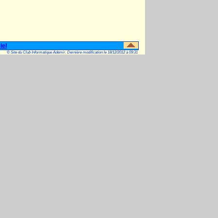
iel
© Site du Club Informatique Ademir. Dernière modification le 18/12/2012 à 09:31