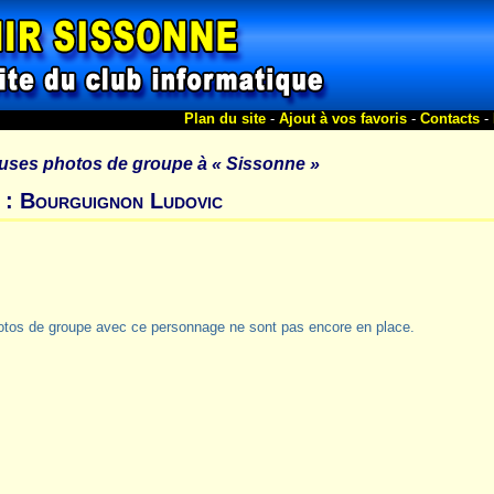
Plan du site
-
Ajout à vos favoris
-
Contacts
-
uses photos de groupe à
« Sissonne »
 : Bourguignon Ludovic
otos de groupe avec ce personnage ne sont pas encore en place.